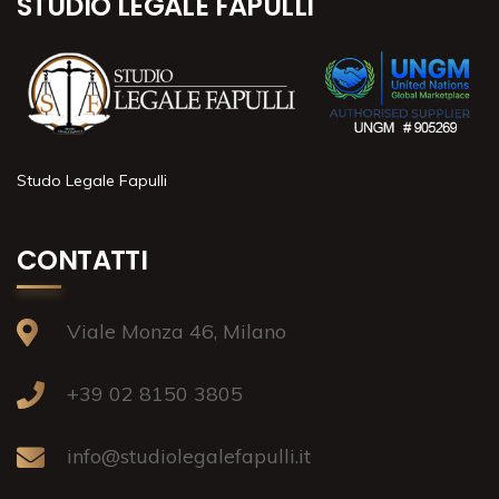
STUDIO LEGALE FAPULLI
Studo Legale Fapulli
CONTATTI
Viale Monza 46, Milano
+39 02 8150 3805
info@studiolegalefapulli.it